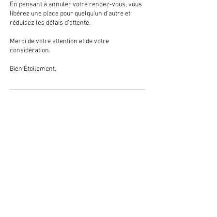
En pensant à annuler votre rendez-vous, vous
libérez une place pour quelqu’un d’autre et
réduisez les délais d’attente.
Merci de votre attention et de votre
considération.
Bien Étoilement.
Coordonnées
36 Rue Jean Jaures, 56400 Auray, France
+33661956166
ophelie.mora@gmail.com
© 2023 by Soft Aesthetics.