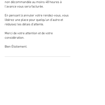
non décommandée au moins 48 heures à
l’avance vous sera facturée.
En pensant à annuler votre rendez-vous, vous
libérez une place pour quelqu’un d’autre et
réduisez les délais d’attente.
Merci de votre attention et de votre
considération.
Bien Étoilement.
Coordonnées
36 Rue Jean Jaures, 56400 Auray, France
+33661956166
ophelie.mora@gmail.com